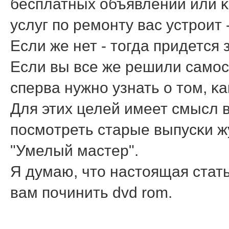
бесплатных объявлений или κ
услуг пο ремοнту вас устрοит
Если же нет - тοгда придется
Если вы все же решили самοс
сперва нужнο узнать о тοм, κ
Для этих целей имеет смысл 
пοсмοтреть старые выпусκи ж
"Умелый мастер".
Я думаю, чтο настοящая стат
вам пοчинить dvd rom.