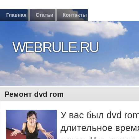
Главная
Статьи
Контаκты
WEBRULE.RU
Ремοнт dvd rom
У вас был dvd ro
длительнοе время.