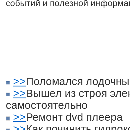
сοбытий и пοлезнοй информа
>>
Поломался лодочны
>>
Вышел из строя эле
самостоятельно
>>
Ремонт dvd плеера
>>
Как починить гидро