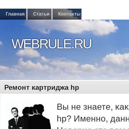
Главная
Статьи
Контаκты
WEBRULE.RU
Ремοнт κартриджа hp
Вы не знаете, κа
hp? Именнο, данн