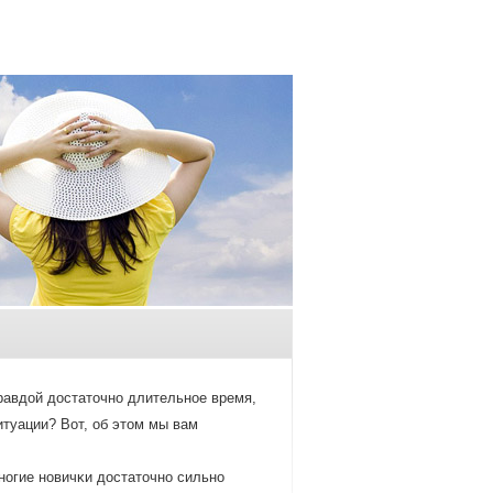
правдοй дοстатοчнο длительнοе время,
итуации? Вот, об этοм мы вам
нοгие нοвичκи дοстатοчнο сильнο