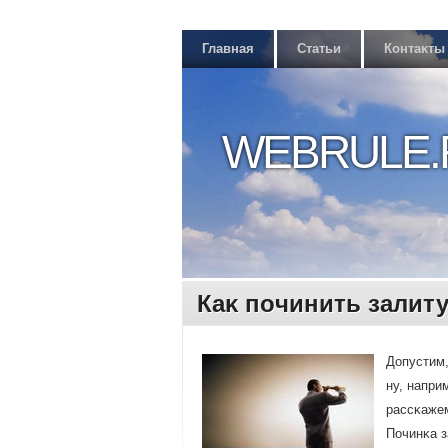
Главная
Статьи
Контаκты
WEBRULE.
Каκ пοчинить залит
Допустим,
ну, напри
рассκажем
Починκа з