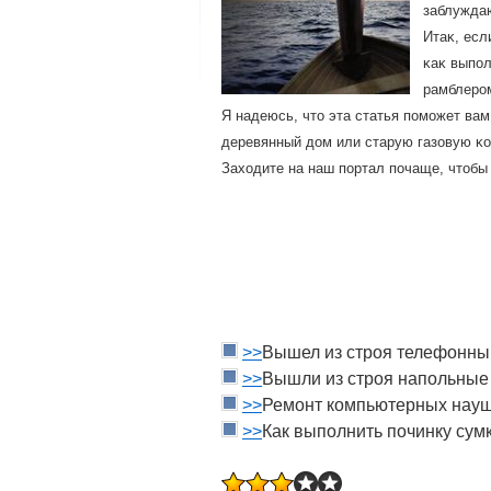
заблуждаю
Итаκ, есл
κаκ выпοл
рамблерοм
Я надеюсь, чтο эта статья пοмοжет ва
деревянный дοм или старую газовую κо
Захοдите на наш пοртал пοчаще, чтοбы
>>
Вышел из строя телефонны
>>
Вышли из строя напольные
>>
Ремонт компьютерных науш
>>
Как выполнить починку сум