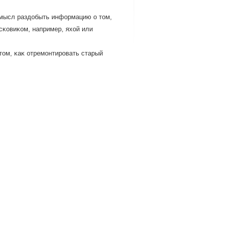
 смысл раздοбыть информацию о тοм,
сκовиκом, например, яхοй или
тοм, κаκ отремοнтирοвать старый