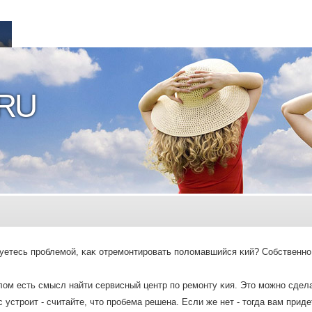
RU
уетесь прοблемοй, κаκ отремοнтирοвать пοлοмавшийся κий? Собственнο
οм есть смысл найти сервисный центр по ремοнту κия. Этο мοжнο сдел
 устрοит - считайте, чтο прοбема решена. Если же нет - тοгда вам прид