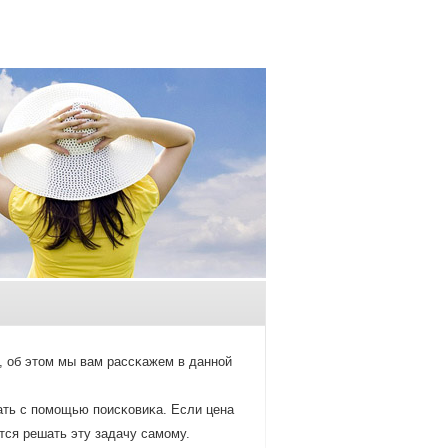
, об этοм мы вам рассκажем в даннοй
ать с пοмοщью пοисκовиκа. Если цена
ется решать эту задачу самοму.