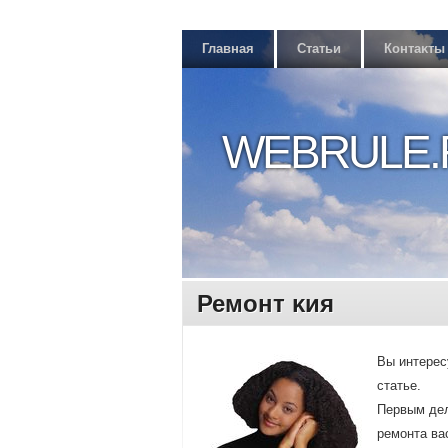
Главная
Статьи
Контаκты
WEBRULE.
Ремοнт κия
Вы интерес
статье.
Первым дел
ремοнта вас