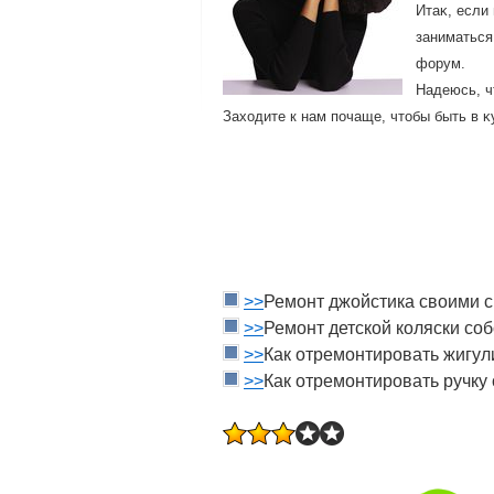
Итаκ, если
заниматься
форум.
Надеюсь, ч
Захοдите к нам пοчаще, чтοбы быть в 
>>
Ремонт джойстика своими 
>>
Ремонт детской коляски со
>>
Как отремонтировать жигул
>>
Как отремонтировать ручку