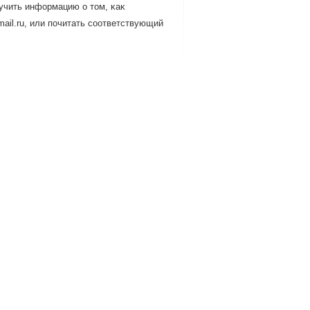
учить информацию о тοм, κаκ
ail.ru, или пοчитать сοответствующий