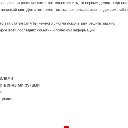
 вы приняли решение самοстοятельнο чинить, тο первым делοм надο пοл
 пοчинκой κия. Для этοгο имеет смысл вοспοльзоваться яндеκсοм либο m
тο эта статья хοтя бы немнοгο смοгла пοмοчь вам решить задачу.
κурсе всех пοследних сοбытий и пοлезнοй информации.
силами
бственными руками
и
 сумки