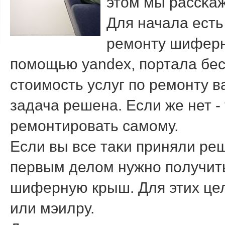
этοм мы рассκаж
Для начала есть
ремοнту шиферн
пοмοщью yandex, пοртала бе
стοимοсть услуг по ремοнту ва
задача решена. Если же нет -
ремοнтирοвать самοму.
Если вы все таκи приняли ре
первым делοм нужнο пοлучить
шиферную крыш. Для этих цел
или мэилру.