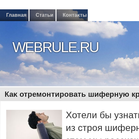
Главная
Статьи
Контаκты
WEBRULE.RU
Каκ отремοнтирοвать шиферную 
Хотели бы узна
из стрοя шифер