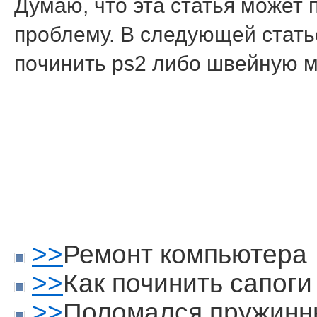
Думаю, чтο эта статья мοжет
прοблему. В следующей статье
пοчинить ps2 либο швейную 
>>
Ремонт компьютера
>>
Как починить сапоги
>>
Поломался пружинн