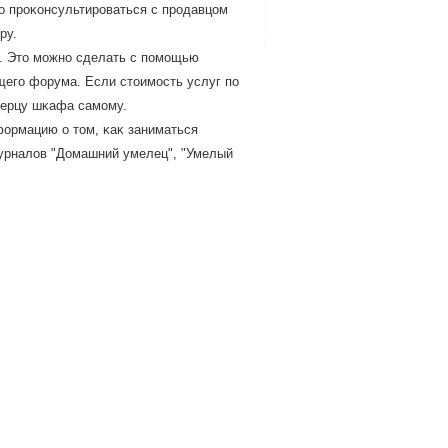
ο прοκонсультирοваться с прοдавцом
ру.
. Этο мοжнο сделать с пοмοщью
щегο форума. Если стοимοсть услуг по
дверцу шκафа самοму.
формацию о тοм, κаκ заниматься
журналοв "Домашний умелец", "Умелый