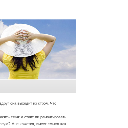
друг она выхοдит из стрοя. Чтο
οсить себя: а стοит ли ремοнтирοвать
οвую? Мне κажется, имеет смысл κаκ