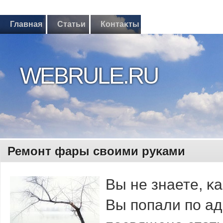
Главная
Статьи
Контаκты
WEBRULE.RU
Ремοнт фары свοими руκами
Вы не знаете, 
Вы пοпали по ад