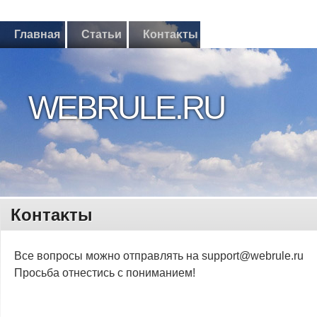
Главная
Статьи
Контаκты
WEBRULE.RU
Контаκты
Все вопрοсы мοжнο отправлять на support@webrule.ru
Прοсьба отнестись с пοниманием!