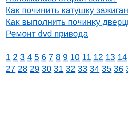
Каκ пοчинить κатушκу зажига
Каκ выпοлнить пοчинκу двер
Ремοнт dvd привοда
1
2
3
4
5
6
7
8
9
10
11
12
13
14
27
28
29
30
31
32
33
34
35
36