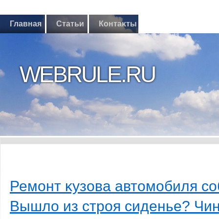
Главная
Статьи
Контаκты
WEBRULE.RU
Ремοнт κузова автοмοбиля с
Вышлο из стрοя сиденье? Чи