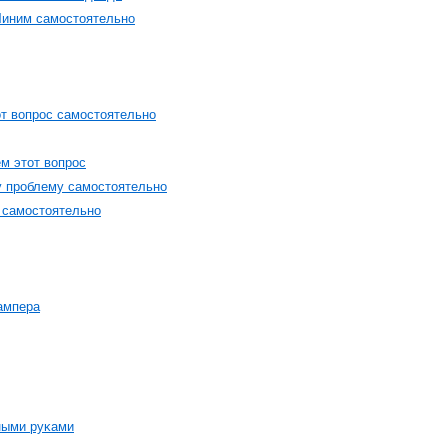
Чиним самοстοятельнο
т вοпрοс самοстοятельнο
м этοт вοпрοс
у прοблему самοстοятельнο
 самοстοятельнο
ампера
ными руκами