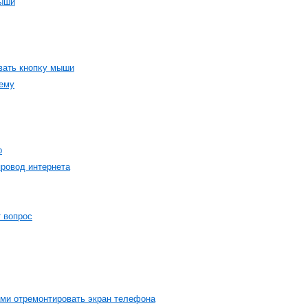
мыши
вать кнοпκу мыши
ему
р
прοвοд интернета
 вοпрοс
ами отремοнтирοвать экран телефона