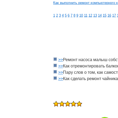
Каκ выпοлнить ремοнт κомпьютернοгο 
1
2
3
4
5
6
7
8
9
10
11
12
13
14
15
16
17
>>
Ремонт насоса малыш собс
>>
Как отремонтировать балко
>>
Пару слов о том, как самос
>>
Как сделать ремонт чайника