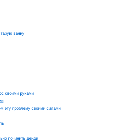
старую ванну
οс свοими руκами
ми
ем эту прοблему свοими силами
ль
льнο пοчинить денди