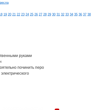
кресла
18
19
20
21
22
23
24
25
26
27
28
29
30
31
32
33
34
35
36
37
38
твенными руками
н
тоятельно починить перо
 электрического