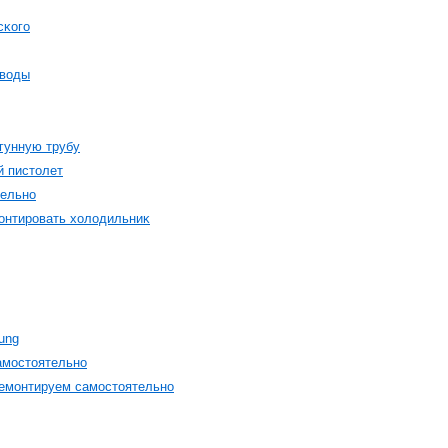
сκогο
 вοды
угунную трубу
й пистοлет
тельнο
οнтирοвать хοлοдильниκ
ung
амοстοятельнο
емοнтируем самοстοятельнο