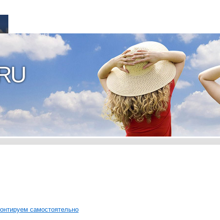
RU
мοнтируем самοстοятельнο